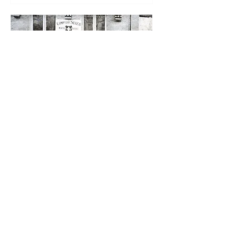
Sur le half-en-half,
corned beef et
distributeurs de
sandwiches – balade