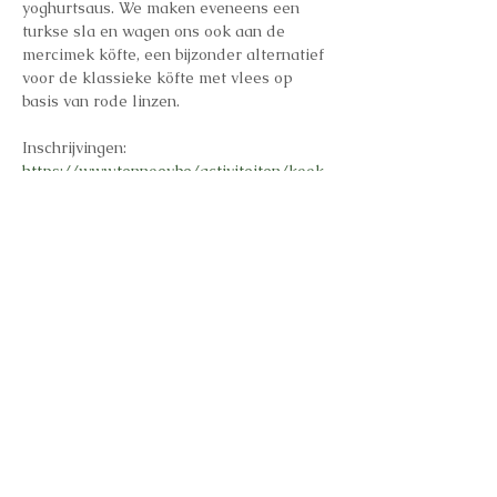
yoghurtsaus. We maken eveneens een 
turkse sla en wagen ons ook aan de 
mercimek köfte, een bijzonder alternatief 
voor de klassieke köfte met vlees op 
basis van rode linzen.
Inschrijvingen: 
https://www.tennoey.be/activiteiten/kook
workshop-manti-turkse-sla-en-
mercimek-kofte?
fbclid=IwY2xjawPVvIVleHRuA2FlbQIxMA
BicmlkETF4WjcwN2VaNXhuQ1NDZmtic3J
0YwZhcHBfaWQQMjIyMDM5MTc4ODIw
MDg5MgABHntIKUtPOeAAsqnwLsztQp
G15meusJp67KsV1__OUpJnu89jcBoC8usk
VS4Q_aem_U62AZXqNGGKWDmCB9202
9A