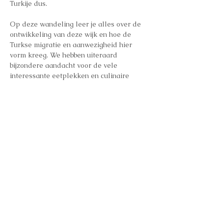
Turkije dus.
Op deze wandeling leer je alles over de 
ontwikkeling van deze wijk en hoe de 
Turkse migratie en aanwezigheid hier 
vorm kreeg. We hebben uiteraard 
bijzondere aandacht voor de vele 
interessante eetplekken en culinaire 
weetjes, en ontdekken met jullie ook dit 
stukje Brussels voedingserfgoed. 
Onderweg zijn er enkele kleine 
proevertjes. Deze wandeling eindigt met 
een bezoek aan de grootste moskee van 
Sint-Joost-ten-Node, de Selimiye Camii.
Inschrijvingen: 
https://www.universe.com/events/half-
en-half-lezzet-turkije-tickets-SM74GP