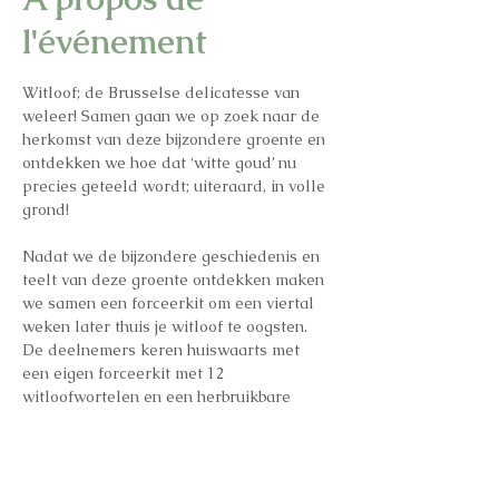
l'événement
Witloof; de Brusselse delicatesse van 
weleer! Samen gaan we op zoek naar de 
herkomst van deze bijzondere groente en 
ontdekken we hoe dat ‘witte goud’ nu 
precies geteeld wordt; uiteraard, in volle 
grond!
Nadat we de bijzondere geschiedenis en 
teelt van deze groente ontdekken maken 
we samen een forceerkit om een viertal 
weken later thuis je witloof te oogsten. 
De deelnemers keren huiswaarts met 
een eigen forceerkit met 12 
witloofwortelen en een herbruikbare 
geotextiel zak.
Inschrijvingen:  
https://www.universe.com/events/witloof