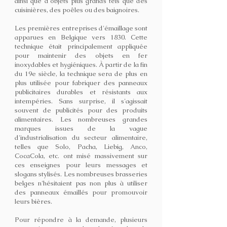
ainsi que d'objets plus grands tels que des
cuisinières, des poêles ou des baignoires.
Les premières entreprises d'émaillage sont
apparues en Belgique vers 1830. Cette
technique était principalement appliquée
pour maintenir des objets en fer
inoxydables et hygiéniques. À partir de la fin
du 19e siècle, la technique sera de plus en
plus utilisée pour fabriquer des panneaux
publicitaires durables et résistants aux
intempéries. Sans surprise, il s'agissait
souvent de publicités pour des produits
alimentaires. Les nombreuses grandes
marques issues de la vague
d'industrialisation du secteur alimentaire,
telles que Solo, Pacha, Liebig, Anco,
CocaCola, etc. ont misé massivement sur
ces enseignes pour leurs messages et
slogans stylisés. Les nombreuses brasseries
belges n'hésitaient pas non plus à utiliser
des panneaux émaillés pour promouvoir
leurs bières.
Pour répondre à la demande, plusieurs