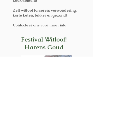
kookmoment!
Zelf witloof forceren: verwondering,
korte keten, lekker en gezond!
Contacteer ons
voor meer info
Festival Witloof!
Harens Goud
Sinds 2019 is De Brigade ook partner
van het
Festival Witloof!
te Haren. Dit
jaarlijks familie- en belevingsfestival is
een ode aan het Harens Goud. Op
naar de volgende editie in februari
2022.