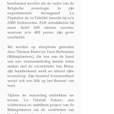
beschouwd worden als de vader van de
Belgische pomologie. In zijn
experimentele boomgaard ‘La
Pépinière de la Fidélité’ kweekt hij zo’n
2000 fruitsoorten. Zelf ontwikkelde hij
maar liefst 600 nieuwe soorten,
waarvan zo’n 400 peren; zijn grote
voorliefde.
We worden op sleeptouw genomen
door Thomas Mateï en Yoeri Bellemans
(Bûûmplanters), die ons aan de hand
van een stadswandeling kennis laten
maken met de excentrieke Van Mons,
zijn baanbrekend werk en uiterst rijke
levensloop. Zijn boeiend levensverhaal
werpt ook een blik op het Brussel van
toen.
Tijdens de wandeling ontdekken we
tevens ‘La Fidélité Future’; een
schitterend en ambitieus project van de
Bûûmplanters om de variëteiten van