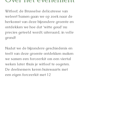
Witloof; de Brusselse delicatesse van 
weleer! Samen gaan we op zoek naar de 
herkomst van deze bijzondere groente en 
ontdekken we hoe dat ‘witte goud’ nu 
precies geteeld wordt; uiteraard, in volle 
grond!
Nadat we de bijzondere geschiedenis en 
teelt van deze groente ontdekken maken 
we samen een forceerkit om een viertal 
weken later thuis je witloof te oogsten. 
De deelnemers keren huiswaarts met 
een eigen forceerkit met 12 
witloofwortelen en een herbruikbare 
geotextiel zak.
Inschrijvingen:  
https://www.universe.com/events/witloof
-in-de-stad-4-feb-tickets-KH1W6D