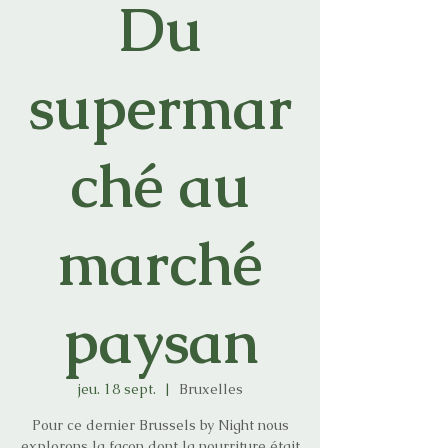
Du
supermar
ché au
marché
paysan
jeu. 18 sept.
  |  
Bruxelles
Pour ce dernier Brussels by Night nous
explorons la façon dont la nourriture était