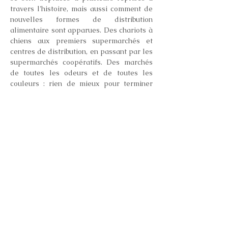
travers l'histoire, mais aussi comment de 
nouvelles formes de distribution 
alimentaire sont apparues. Des chariots à 
chiens aux premiers supermarchés et 
centres de distribution, en passant par les 
supermarchés coopératifs. Des marchés 
de toutes les odeurs et de toutes les 
couleurs : rien de mieux pour terminer 
cette série !
Jeudi 18 septembre 2025 de 18h00 à 
20h30
Départ: Grand Hospice
Prix: 12 € 
Location vélo: +10€ vélo classique / 
+20€ ebike
Langue: FR/NL