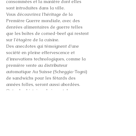
consommées et la manière dont elles 
sont introduites dans la ville.
Vous découvrirez l'héritage de la 
Première Guerre mondiale, avec des 
denrées alimentaires de guerre telles 
que les boîtes de corned-beef qui restent 
sur l'étagère de la cuisine.
Des anecdotes qui témoignent d'une 
société en pleine effervescence et 
d'innovations technologiques, comme la 
première vente au distributeur 
automatique Au Suisse (Scheggia-Togni) 
de sandwichs pour les fêtards des 
années folles, seront aussi abordées. 
Outre les histoires de jazz et de 
cocktails, vous découvrirez par exemple 
quels fruits de luxe étaient très prisés en 
ville, mais aussi comment l’augmentation 
de la consommation de viande a donné 
naissance à quelques nouveaux plats 
typiques.