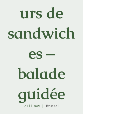
urs de
sandwich
es –
balade
guidée
di 11 nov
  |  
Brussel