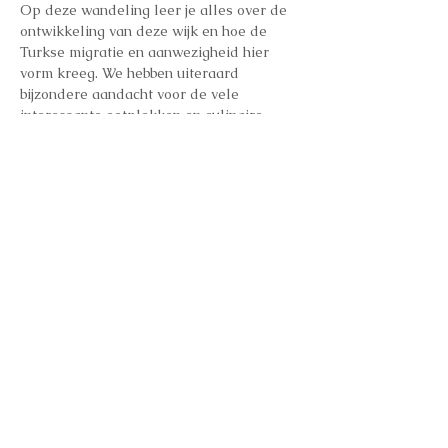
Op deze wandeling leer je alles over de 
ontwikkeling van deze wijk en hoe de 
Turkse migratie en aanwezigheid hier 
vorm kreeg. We hebben uiteraard 
bijzondere aandacht voor de vele 
interessante eetplekken en culinaire 
weetjes, en ontdekken met jullie ook dit 
stukje Brussels voedingserfgoed. 
Onderweg zijn er enkele kleine 
proevertjes. Deze wandeling eindigt met 
een bezoek aan de grootste moskee van 
Sint-Joost-ten-Node, de Selimiye Camii.
Inschrijvingen: 
https://www.universe.com/events/half-
en-half-lezzet-turkije-tickets-SM74GP
Deel dit evenement