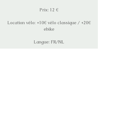
Prix: 12 €
Location vélo: +10€ vélo classique / +20€
ebike
Langue: FR/NL
INSCRIPTION
Feeding the city, agriculture urbaine
La question de l'approvisionnement en
denrées alimentaires est un sujet
primordial. Le consommateur s'intéresse
de plus en plus à l'origine des aliments et
donc à l'agriculture urbaine.
Heure et lieu
17 juil. 2025, 18:30 – 22:00
Bruxelles, Grootgodshuisstraat 7, 1000