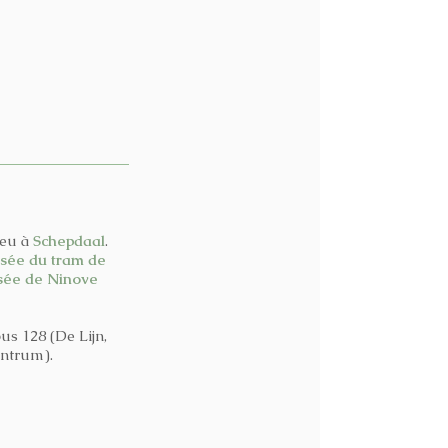
ieu à
Schepdaal
.
sée du tram de
sée de Ninove
us 128 (De Lijn,
entrum).