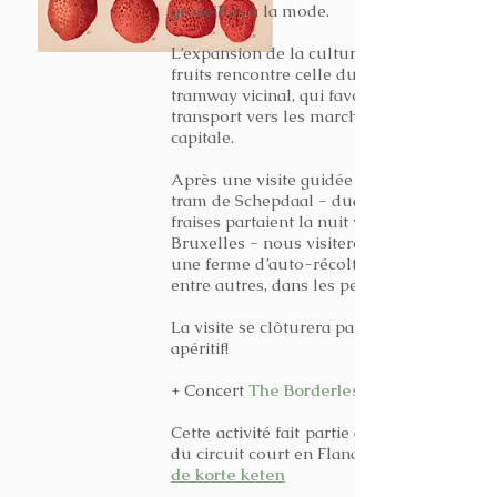
groseilles à la mode.
L’expansion de la culture des petits
fruits rencontre celle du réseau de
tramway vicinal, qui favorisera leur
transport vers les marchés de la
capitale.
Après une visite guidée du musée du
tram de Schepdaal - duquel les
fraises partaient la nuit vers
Bruxelles - nous visiterons PlukPlek,
une ferme d’auto-récolte spécialisée,
entre autres, dans les petits fruits.
La visite se clôturera par un concert-
apéritif!
+ Concert
The Borderless Project
Cette activité fait partie de la semaine
du circuit court en Flandre:
de korte keten