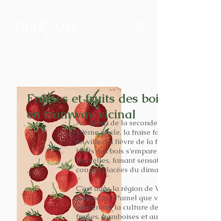
Fraises et fruits des bois
en tramway vicinal
Au début de la seconde moitié du
19ème siècle, la fraise fait son entrée
en ville. La fièvre de la fraise et des
fruits des bois s’empare de l’Ouest de
Bruxelles, faisant sensation sur les
coupes glacées du dimanche.
C’est dans la région de Vlezenbeek-
Schepdaal-Pamel que va se
concentrer la culture des succulentes
fraises, framboises et autres