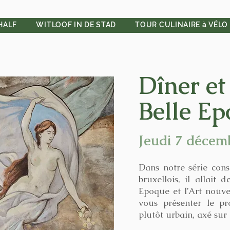
HALF
WITLOOF IN DE STAD
TOUR CULINAIRE à VÉLO
Dîner et 
Belle E
Jeudi 7 décem
Dans notre série con
bruxellois, il allait 
Epoque et l’Art nouv
vous présenter le pr
plutôt urbain, axé sur l