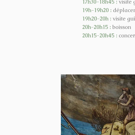
17h30-18h45 :
visite
19h-19h20 :
déplace
19h20-20h :
visite g
20h-20h15 :
boisson
20h15-20h45 :
concer