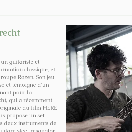
recht
un guitariste et
ormation classique, et
roupe Razen. Son jeu
ose et témoigne d'un
nnant pour la
cht, qui a récemment
originale du film HERE
us propose un set
es deux instruments de
guitare steel resonator