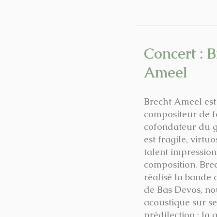
Concert : B
Ameel
Brecht Ameel est 
compositeur de f
cofondateur du g
est fragile, virtu
talent impressio
composition. Bre
réalisé la bande 
de Bas Devos, no
acoustique sur s
prédilection : la 