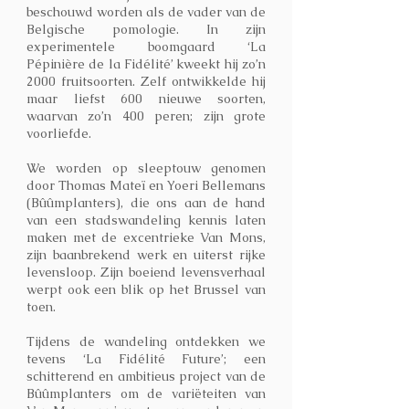
beschouwd worden als de vader van de
Belgische pomologie. In zijn
experimentele boomgaard ‘La
Pépinière de la Fidélité’ kweekt hij zo’n
2000 fruitsoorten. Zelf ontwikkelde hij
maar liefst 600 nieuwe soorten,
waarvan zo’n 400 peren; zijn grote
voorliefde.
We worden op sleeptouw genomen
door Thomas Mateï en Yoeri Bellemans
(Bûûmplanters), die ons aan de hand
van een stadswandeling kennis laten
maken met de excentrieke Van Mons,
zijn baanbrekend werk en uiterst rijke
levensloop. Zijn boeiend levensverhaal
werpt ook een blik op het Brussel van
toen.
Tijdens de wandeling ontdekken we
tevens ‘La Fidélité Future’; een
schitterend en ambitieus project van de
Bûûmplanters om de variëteiten van