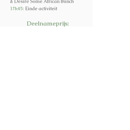
& Désiré Somé African Bunch
17h45:
Einde activiteit
Deelnameprijs:
12,5 euro
(+1 euro
verwerkingskosten)
geleide wandeling + concert.
INSCHRIJVEN (NL)
INSCRIPTIONS (FR)