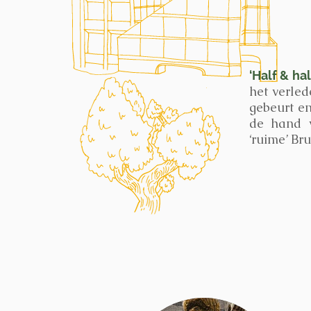
‘Half & ha
het verle
gebeurt en
de hand v
‘ruime’ Br