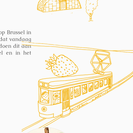
p Brussel in
 dat vandaag
doen dit aan
l en in het