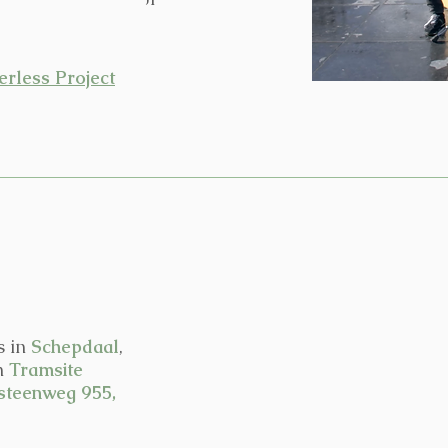
rless Project
s in
Schepdaal
,
an
Tramsite
steenweg 955,