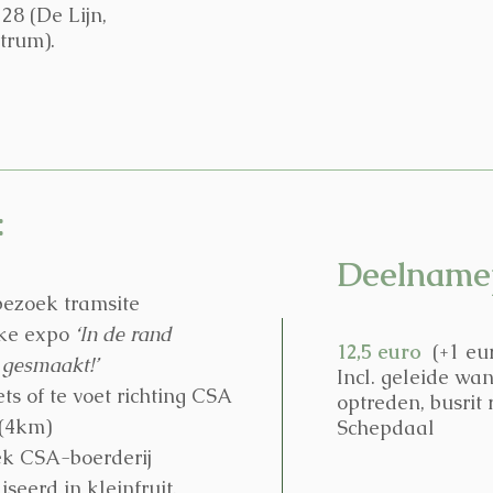
28 (De Lijn,
trum).
:
Deelnamep
bezoek tramsite
jke expo
‘In de rand
12,5 euro
(+1 eu
 gesmaakt!’
Incl. geleide wa
ets of te voet richting CSA
optreden, busrit 
 (4km)
Schepdaal
k CSA-boerderij
seerd in kleinfruit.