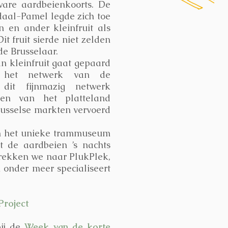
ware aardbeienkoorts. De
aal-Pamel legde zich toe
n en ander kleinfruit als
t fruit sierde niet zelden
de Brusselaar.
n kleinfruit gaat gepaard
 het netwerk van de
 dit fijnmazig netwerk
en van het platteland
Brusselse markten vervoerd
n het unieke trammuseum
t de aardbeien ’s nachts
trekken we naar PlukPlek,
h onder meer specialiseert
Project
bij de
Week van de korte