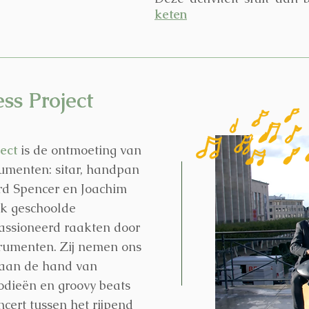
keten
ss Project
ject
is de ontmoeting van
rumenten: sitar, handpan
rd Spencer en Joachim
ek geschoolde
assioneerd raakten door
trumenten. Zij nemen ons
aan de hand van
dieën en groovy beats
ncert tussen het rijpend