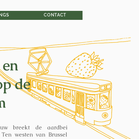
INGS
CONTACT
 en
op de
m
uw breekt de aardbei
. Ten westen van Brussel